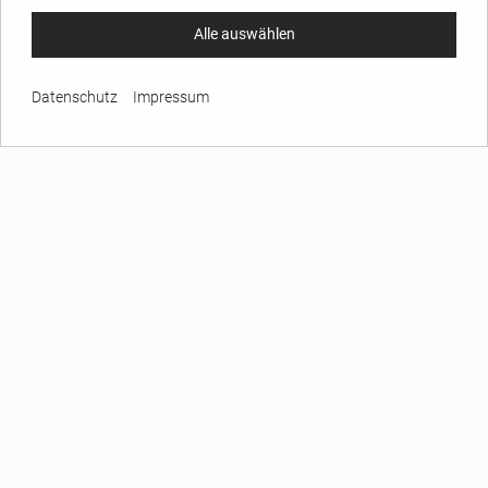
Alle auswählen
Datenschutz
Impressum
UNTERNEHMEN
Über GARREIS
Ihre Ansprechpartner
Inhaltsverzeichnis
Etiketten Lexikon
AGB
Impressum
Datenschutz
BRANCHENETIKETTEN