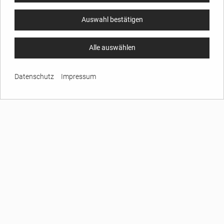
Auswahl bestätigen
Alle auswählen
Datenschutz
Impressum
UNTERNEHMEN
Über GARREIS
Ihre Ansprechpartner
Inhaltsverzeichnis
Etiketten Lexikon
AGB
Impressum
Datenschutz