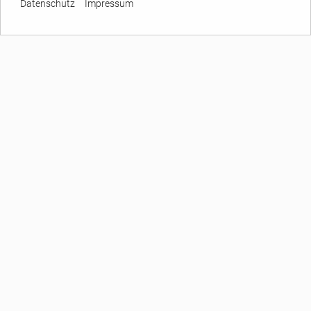
Datenschutz
Impressum
UNTERNEHMEN
Über GARREIS
Ihre Ansprechpartner
Inhaltsverzeichnis
Etiketten Lexikon
AGB
Impressum
Datenschutz
BRANCHENETIKETTEN
Automobil Branche
Pharma Branche
Chemie Branche