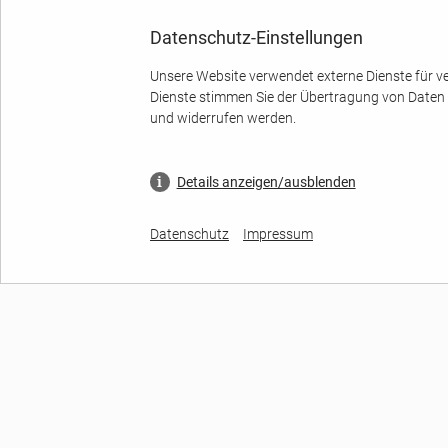
Datenschutz-Einstellungen
Unsere Website verwendet externe Dienste für ve
Dienste stimmen Sie der Übertragung von Daten a
und widerrufen werden.
Details anzeigen/ausblenden
Datenschutz
Impressum
UNTERNEHMEN
BRANC
Über GARREIS
Automobil 
Ihre Ansprechpartner
Pharma Br
Inhaltsverzeichnis
Chemie Br