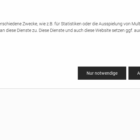
rschiedene Zwecke, wie z.B. für Statistiken oder die Ausspielung von Mu
n diese Dienste zu. Diese Dienste und auch diese Website setzen ggf. au
Nur notwendige
A
HENETIKETTEN
FARBBANDQUALI
Branche
Wachs-Farbbänder
anche
Harz-Farbbänder
anche
Wachs-Harz-Farbbänder